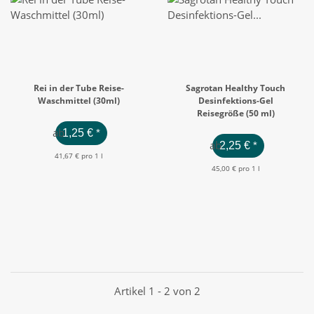
Rei in der Tube Reise-
Sagrotan Healthy Touch
Waschmittel (30ml)
Desinfektions-Gel
Reisegröße (50 ml)
ab
1,25 €
*
ab
2,25 €
*
41,67 € pro 1 l
45,00 € pro 1 l
Artikel 1 - 2 von 2