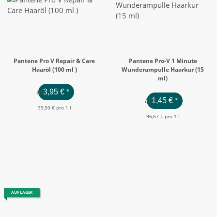
Pantene Pro V Repair & Care
Pantene Pro-V 1 Minute
Haaröl (100 ml )
Wunderampulle Haarkur (15
ml)
ab
3,95 €
*
ab
1,45 €
*
39,50 € pro 1 l
96,67 € pro 1 l
AUF LAGER