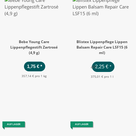
Bebe Young Care
Blistex Lippenpflege Lippen
Lippenpflegestift Zartrosé
Balsam Repair Care LSF15 (6
(4,9 g)
ml)
ab
1,75 €
*
2,25 €
*
357,14 € pro 1 kg
375,01 € pro 1 l
AUF LAGER
AUF LAGER