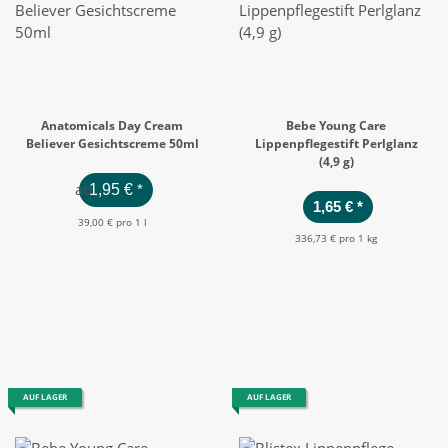
Anatomicals Day Cream
Bebe Young Care
Believer Gesichtscreme 50ml
Lippenpflegestift Perlglanz
(4,9 g)
ab
1,95 €
*
1,65 €
*
39,00 € pro 1 l
336,73 € pro 1 kg
AUF LAGER
AUF LAGER