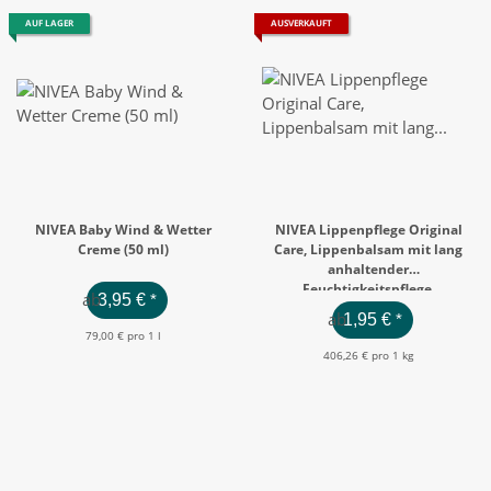
AUF LAGER
AUSVERKAUFT
NIVEA Baby Wind & Wetter
NIVEA Lippenpflege Original
Creme (50 ml)
Care, Lippenbalsam mit lang
anhaltender
Feuchtigkeitspflege,
ab
3,95 €
*
Declaration: english (4.8 g)
ab
1,95 €
*
79,00 € pro 1 l
406,26 € pro 1 kg