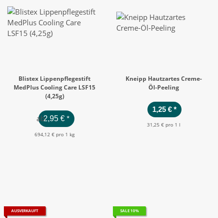
Blistex Lippenpflegestift
Kneipp Hautzartes Creme-
MedPlus Cooling Care LSF15
Öl-Peeling
(4,25g)
1,25 €
*
ab
2,95 €
*
31,25 € pro 1 l
694,12 € pro 1 kg
AUSVERKAUFT
SALE 10%