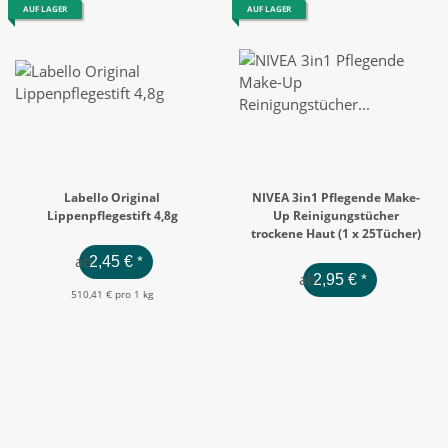
AUF LAGER
AUF LAGER
Labello Original
NIVEA 3in1 Pflegende Make-
Lippenpflegestift 4,8g
Up Reinigungstücher
trockene Haut (1 x 25Tücher)
ab
2,45 €
*
ab
2,95 €
*
510,41 € pro 1 kg