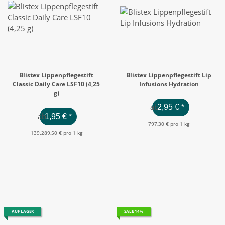
Blistex Lippenpflegestift
Blistex Lippenpflegestift Lip
Classic Daily Care LSF10 (4,25
Infusions Hydration
g)
ab
2,95 €
*
ab
1,95 €
*
797,30 € pro 1 kg
139.289,50 € pro 1 kg
AUF LAGER
SALE 14%