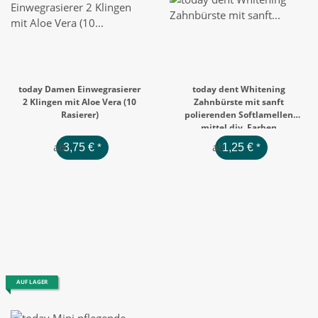
today Damen Einwegrasierer
today dent Whitening
2 Klingen mit Aloe Vera (10
Zahnbürste mit sanft
Rasierer)
polierenden Softlamellen
mittel div. Farben
ab
ab
3,75 €
*
1,25 €
*
AUF LAGER