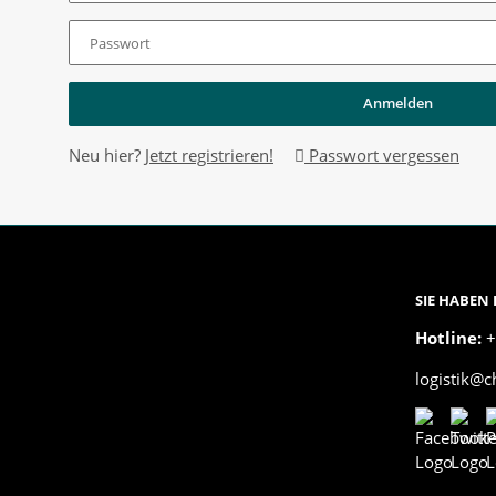
Passwort
Anmelden
Neu hier?
Jetzt registrieren!
Passwort vergessen
SIE HABEN
Hotline:
+
logistik@