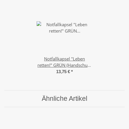
Notfallkapsel "Leben
retten!" GRÜN (Handschuh-
Gr. L)
13,75 €
*
Ähnliche Artikel