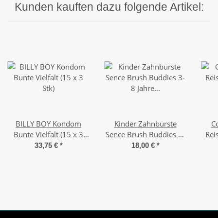
Kunden kauften dazu folgende Artikel:
BILLY BOY Kondom
Kinder Zahnbürste
C
Bunte Vielfalt (15 x 3
Sence Brush Buddies 3-
Rei
Stk)
8 Jahre weich (12 x)
33,75 €
*
18,00 €
*