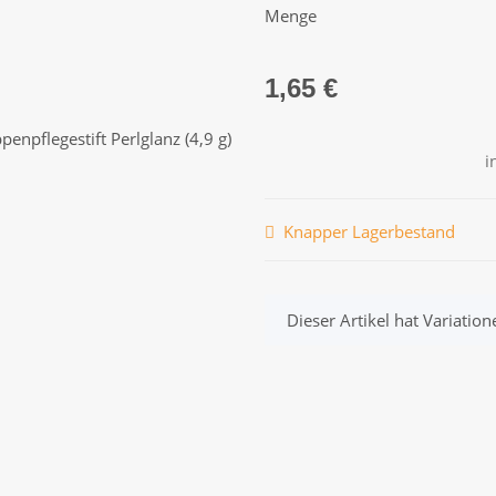
Menge
1,65 €
i
Knapper Lagerbestand
x
Dieser Artikel hat Variatio