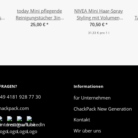
today Mini pflegende
NIVEA Mini Haar-Spray
s-
Reinigungstücher 3in1
Styling mit Volumen,
T
50
Make-Up Entferner (20
Kraft & Pflege (30 x 75
25,00 €
*
70,50 €
*
x 10 Tücher)
ml)
31,33 € pro 1 l
 FRAGEN?
Informationen
49 4181 928 77 30
für Unternehmen
chackpack.com
ChackPack New Generation
Kontakt
Wir über uns