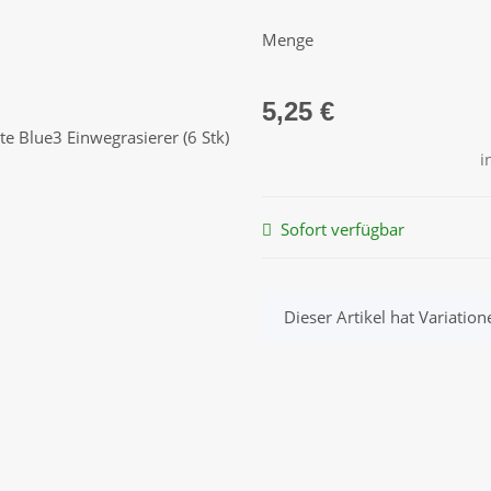
Menge
5,25 €
i
Sofort verfügbar
x
Dieser Artikel hat Variatio