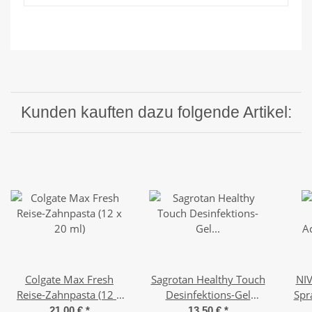
Kunden kauften dazu folgende Artikel:
Colgate Max Fresh
Sagrotan Healthy Touch
NI
Reise-Zahnpasta (12 x
Desinfektions-Gel
Spr
20 ml)
Reisegröße (6 x 50 ml)
21,00 €
*
13,50 €
*