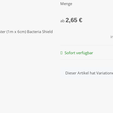
Menge
2,65 €
ab
i
Sofort verfügbar
x
Dieser Artikel hat Variatio