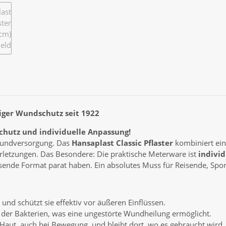
ssiger Wundschutz seit 1922
Schutz und individuelle Anpassung!
 Wundversorgung. Das
Hansaplast Classic Pflaster
kombiniert ein
erletzungen. Das Besondere: Die praktische Meterware ist
indivi
ende Format parat haben. Ein absolutes Muss für Reisende, Sport
und schützt sie effektiv vor äußeren Einflüssen.
der Bakterien, was eine ungestörte Wundheilung ermöglicht.
 Haut, auch bei Bewegung, und bleibt dort, wo es gebraucht wird.