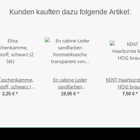
Kunden kauften dazu folgende Artikel:
 Taschenkämme,
En cabine Leder
KENT Haarbürst
toff, schwarz (2
sandfarben
HOG brau
Stk)
Kosmetiktasche
2,25 €
*
19,95 €
*
7,50 €
*
transparent von
Quelques jours de plus