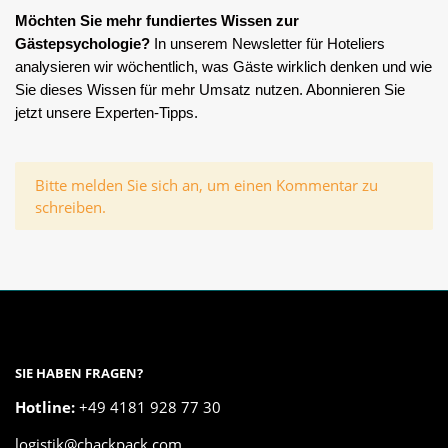
Möchten Sie mehr fundiertes Wissen zur
Gästepsychologie?
In unserem Newsletter für Hoteliers
analysieren wir wöchentlich, was Gäste wirklich denken und wie
Sie dieses Wissen für mehr Umsatz nutzen. Abonnieren Sie
jetzt unsere Experten-Tipps.
x
Bitte melden Sie sich an, um einen Kommentar zu
schreiben.
SIE HABEN FRAGEN?
Hotline:
+49 4181 928 77 30
logistik@chackpack.com