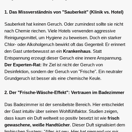
1. Das Missverständnis von "Sauberkeit" (Klinik vs. Hotel)
Sauberkeit hat keinen Geruch. Oder zumindest sollte sie nicht
nach Chemie riechen. Viele Hotels verwenden aggressive
Reinigungsmittel, um Hygiene zu beweisen. Doch ein starker
Chlor- oder Alkoholgeruch bewirkt oft das Gegenteil: Er erinnert
den Gast unterbewusst an ein
Krankenhaus
. Statt
Entspannung erzeugt dieser Geruch eine innere Anspannung.
Der Experten-Rat:
Ihr Ziel ist nicht der Geruch von
Desinfektion, sondern der Geruch von "Frische". Ein neutraler
Grundgeruch ist besser als eine chemische Keule.
2. Der "Frische-Wäsche-Effekt": Vertrauen im Badezimmer
Das Badezimmer ist der sensibelste Bereich. Hier entscheidet
der Gast intuitiv über seinen Wohlfühlfaktor. Studien zeigen,
dass kaum ein Duft weltweit so positiv besetzt ist wie
frisch
gewaschene, weiße Handtücher
. Dieser Duft signalisiert dem
limbischen System:
"Alles ist neu. Hier hat niemand vor mir