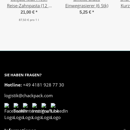
Reise-Zahnpasta (12 x
Einwegrasierer (6 Stk)
Kurz
20 ml)
div.
21,00 €
*
5,25 €
*
87,50 € pro 1 l
SIE HABEN FRAGEN?
Hotline:
+49 4181 928 77 30
logistik@chackpack.com