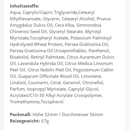
Inhaltsstoffe:
Aqua, Caprylic/Capric Triglyceride,Cetearyl
Ethylhexanoate, Glycerin, Cetearyl Alcohol, Prunus
Amygdalus Dulcis Oil, Cera Alba, Simmondsia
Chinensis Seed Oil, Glyceryl Stearate, Myristyl
Myristate,Tocopheryl Acetate, Potassium Palmitoyl
Hydrolyzed Wheat Protein, Persea Gratissima Oil,
Persea Gratissima Oil Unsaponifiables, Panthenol,
Bisabolol, Retinyl Palmitate, Citrus Aurantium Dulcis
Oil, Lavandula Hybrida Oil, Citrus Medica Limonum
Peel Oil, Citrus Nobilis Peel Oil, Pogostemum Cablin
Oil, Guajacum Officinale Wood Oil, Limonene,
Linalool, Coumarin, Citral, Geraniol, Citronellol,
Parfum, Isopropyl Myristate, Caprylyl Glycol,
Acrylates/C10-30 Alkyl Acrylate Crosspolymer,
Tromethamine,Tocopherol.
Packmaß:
Höhe 32mm / Durchmesser 56mm
Reisegewicht:
67g