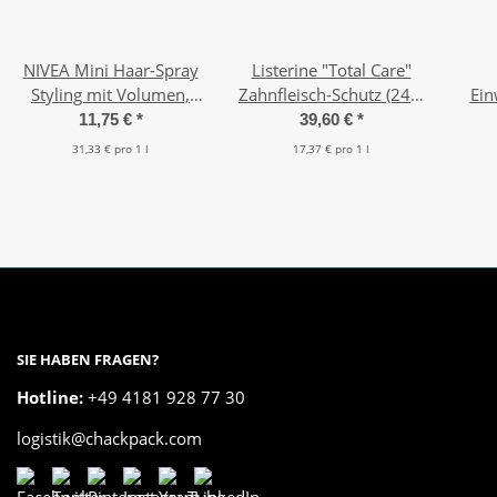
NIVEA Mini Haar-Spray
Listerine "Total Care"
Styling mit Volumen,
Zahnfleisch-Schutz (24 x
Ein
Kraft & Pflege (5 x 75
95 ml)
11,75 €
*
39,60 €
*
ml)
31,33 € pro 1 l
17,37 € pro 1 l
SIE HABEN FRAGEN?
Hotline:
+49 4181 928 77 30
logistik@chackpack.com