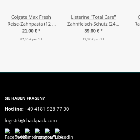
Colgate Max Fresh
Listerine "Total Care"
G
Reise-Zahnpasta (12 x
Zahnfleisch-Schutz (24 x
Ra
20 ml)
95 ml)
21,00 €
*
39,60 €
*
87,50 € pro 1 l
17,37 € pro 1 l
SIE HABEN FRAGEN?
Hotline:
+49 4181 928 77 30
logistik@chackpack.com