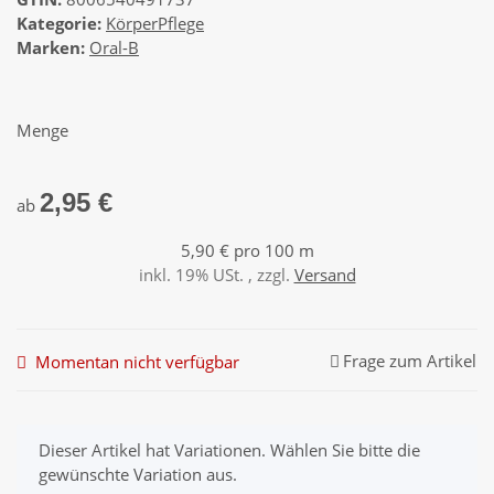
Kategorie:
KörperPflege
Marken:
Oral-B
Menge
2,95 €
ab
5,90 € pro 100 m
inkl. 19% USt. , zzgl.
Versand
Frage zum Artikel
Momentan nicht verfügbar
x
Dieser Artikel hat Variationen. Wählen Sie bitte die
gewünschte Variation aus.