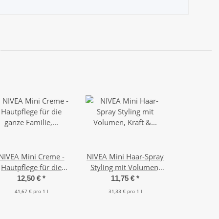
NIVEA Mini Creme -
NIVEA Mini Haar-Spray
Hautpflege für die
Styling mit Volumen,
nze Familie, milde u.
Kraft & Pflege (5 x 75
12,50 €
*
11,75 €
*
eichhaltige Pflege (10
ml)
41,67 € pro 1 l
31,33 € pro 1 l
x 30 ml)