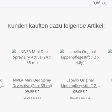
0,86
kg
Kunden kauften dazu folgende Artikel:
eo
NIVEA Mini Deo Spray
Labello Original
 x
Dry Active (24 x 35 ml)
Lippenpflegestift (12 x
4,8g)
ga
54,00 €
*
28,20 €
*
r
64,29 € pro 1 l
489,58 € pro 1 kg