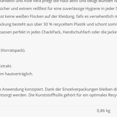
Mandelöl und Aloe Vera pflegt die Haut aktiv und beugt wunden 
her und extrem reißfest für eine zuverlässige Hygiene in jeder S
sst keine weißen Flocken auf der Kleidung, falls es versehentlich
ckung besteht aus über 30 % recyceltem Plastik und schont somi
passen perfekt in jedes ChackPack, Handschuhfach oder die Jacke
(Vorratspack).
xtrakt.
m hautverträglich.
e Anwendung konzipiert. Dank der Einzelverpackungen bleiben d
sorgt werden. Die Kunststoffhülle gehört für ein optimales Recyc
0,86 kg