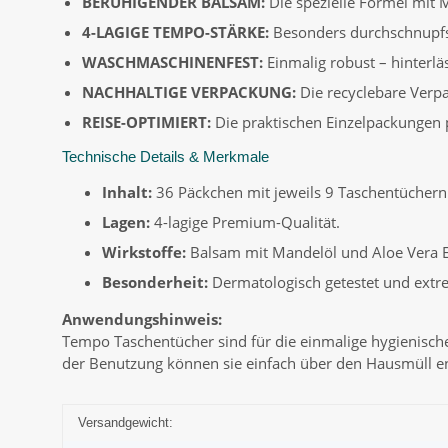
BERUHIGENDER BALSAM:
Die spezielle Formel mit 
4-LAGIGE TEMPO-STÄRKE:
Besonders durchschnupfsic
WASCHMASCHINENFEST:
Einmalig robust – hinterlä
NACHHALTIGE VERPACKUNG:
Die recyclebare Verpa
REISE-OPTIMIERT:
Die praktischen Einzelpackungen 
Technische Details & Merkmale
Inhalt:
36 Päckchen mit jeweils 9 Taschentüchern 
Lagen:
4-lagige Premium-Qualität.
Wirkstoffe:
Balsam mit Mandelöl und Aloe Vera E
Besonderheit:
Dermatologisch getestet und extre
Anwendungshinweis:
Tempo Taschentücher sind für die einmalige hygienisch
der Benutzung können sie einfach über den Hausmüll ent
Versandgewicht: