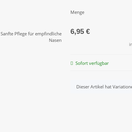
Menge
6,95 €
i
Sofort verfügbar
x
Dieser Artikel hat Variatio