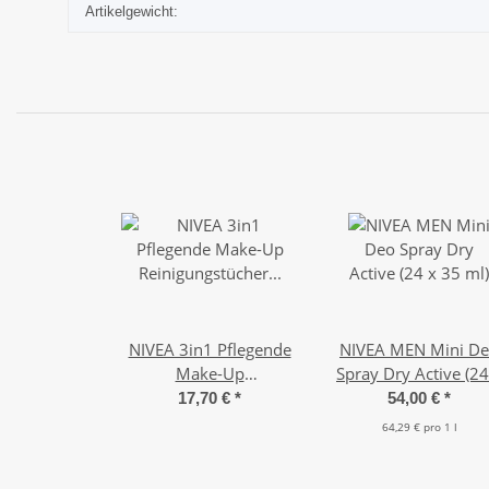
Artikelgewicht:
NIVEA 3in1 Pflegende
NIVEA MEN Mini D
Make-Up
Spray Dry Active (24
Reinigungstücher
35 ml)
17,70 €
*
54,00 €
*
trockene Haut (6 x 25
64,29 € pro 1 l
Tücher)