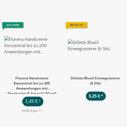
AUF LAGER
BESTSELLER
Florena Handcreme
Gillette Blue3 Einwegrasierer
Konzentrat bis zu 200
(6 Stk)
Anwendungen mit
Sheabutter & Arganöl (50 ml)
5,25 €
*
ab
1,45 €
*
29,00 € pro 1 l