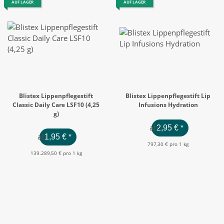
AUF LAGER
AUF LAGER
Blistex Lippenpflegestift
Blistex Lippenpflegestift Lip
Classic Daily Care LSF10 (4,25
Infusions Hydration
g)
ab
2,95 €
*
ab
1,95 €
*
797,30 € pro 1 kg
139.289,50 € pro 1 kg