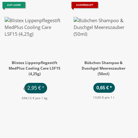
AUF LAGER
AUSVERKAUFT
Blistex Lippenpflegestift
Bübchen Shampoo &
MedPlus Cooling Care LSF15
Duschgel Meereszauber
(4,25g)
(50ml)
ab
0,65 €
*
2,95 €
*
13,00 € pro 1 l
694,12 € pro 1 kg