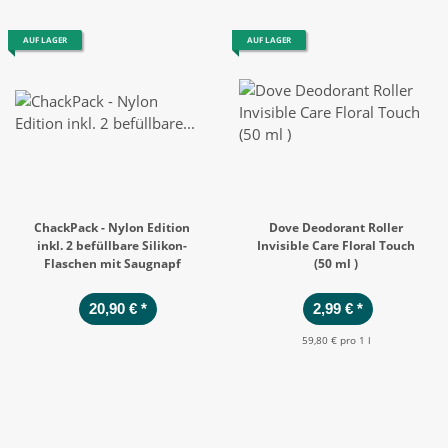
AUF LAGER
AUF LAGER
ChackPack - Nylon Edition
Dove Deodorant Roller
inkl. 2 befüllbare Silikon-
Invisible Care Floral Touch
Flaschen mit Saugnapf
(50 ml )
20,90 €
*
2,99 €
*
59,80 € pro 1 l