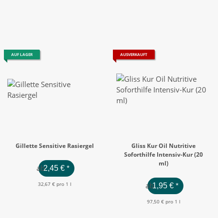
AUF LAGER
AUSVERKAUFT
Gillette Sensitive Rasiergel
Gliss Kur Oil Nutritive
Soforthilfe Intensiv-Kur (20
ml)
ab
2,45 €
*
32,67 € pro 1 l
ab
1,95 €
*
97,50 € pro 1 l